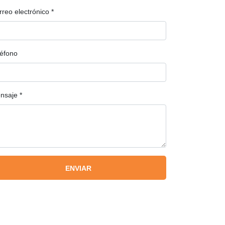
rreo electrónico
*
léfono
nsaje
*