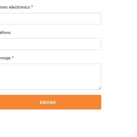
rreo electrónico
*
léfono
nsaje
*