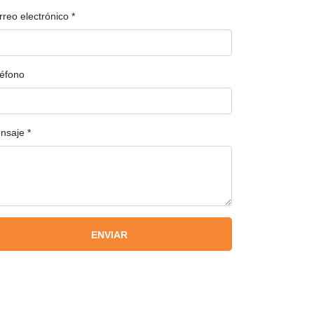
rreo electrónico
*
léfono
nsaje
*